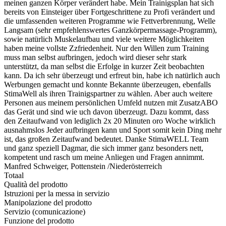
meinen ganzen Körper verändert habe. Mein Trainigsplan hat sich
bereits von Einsteiger über Fortgeschrittene zu Profi verändert und
die umfassenden weiteren Programme wie Fettverbrennung, Welle
Langsam (sehr empfehlenswertes Ganzkörpermassage-Programm),
sowie natürlich Muskelaufbau und viele weitere Möglichkeiten
haben meine vollste Zzfriedenheit. Nur den Willen zum Training
muss man selbst aufbringen, jedoch wird dieser sehr stark
unterstützt, da man selbst die Erfolge in kurzer Zeit beobachten
kann. Da ich sehr überzeugt und erfreut bin, habe ich natürlich auch
Werbungen gemacht und konnte Bekannte überzeugen, ebenfalls
StimaWell als ihren Trainigspartner zu wählen. Aber auch weitere
Personen aus meinem persönlichen Umfeld nutzen mit ZusatzABO
das Gerät und sind wie uch davon überzeugt. Dazu kommt, dass
den Zeitaufwand von lediglich 2x 20 Minuten oro Woche wirklich
ausnahmslos Jeder aufbringen kann und Sport somit kein Ding mehr
ist, das großen Zeitaufwand bedeutet. Danke StimaWELL Team
und ganz speziell Dagmar, die sich immer ganz besonders nett,
kompetent und rasch um meine Anliegen und Fragen annimmt.
Manfred Schweiger, Pottenstein /Niederösterreich
Totaal
Qualità del prodotto
Istruzioni per la messa in servizio
Manipolazione del prodotto
Servizio (comunicazione)
Funzione del prodotto