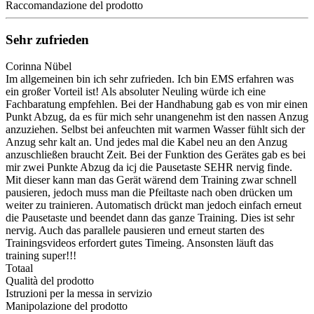
Raccomandazione del prodotto
Sehr zufrieden
Corinna Nübel
Im allgemeinen bin ich sehr zufrieden. Ich bin EMS erfahren was
ein großer Vorteil ist! Als absoluter Neuling würde ich eine
Fachbaratung empfehlen. Bei der Handhabung gab es von mir einen
Punkt Abzug, da es für mich sehr unangenehm ist den nassen Anzug
anzuziehen. Selbst bei anfeuchten mit warmen Wasser fühlt sich der
Anzug sehr kalt an. Und jedes mal die Kabel neu an den Anzug
anzuschließen braucht Zeit. Bei der Funktion des Gerätes gab es bei
mir zwei Punkte Abzug da icj die Pausetaste SEHR nervig finde.
Mit dieser kann man das Gerät wärend dem Training zwar schnell
pausieren, jedoch muss man die Pfeiltaste nach oben drücken um
weiter zu trainieren. Automatisch drückt man jedoch einfach erneut
die Pausetaste und beendet dann das ganze Training. Dies ist sehr
nervig. Auch das parallele pausieren und erneut starten des
Trainingsvideos erfordert gutes Timeing. Ansonsten läuft das
training super!!!
Totaal
Qualità del prodotto
Istruzioni per la messa in servizio
Manipolazione del prodotto