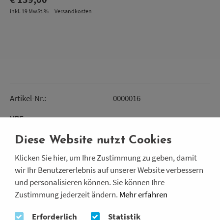
inkl. 19 MwSt.%
Versandkosten
Artikel-Nr.:
0000016
VPE
Diese Website nutzt Cookies
Klicken Sie hier, um Ihre Zustimmung zu geben, damit
Menge
wir Ihr Benutzererlebnis auf unserer Website verbessern
und personalisieren können. Sie können Ihre
Zustimmung jederzeit ändern.
Mehr erfahren
Erforderlich
Statistik