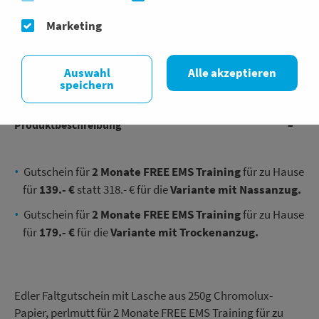
IN DEN WARENKORB
Marketing
Lieferzeit:
4 - 6 Werktage
Auswahl
Alle akzeptieren
VERSANDKOSTENFREI AB 75€
speichern
Produktbeschreibung
Gutschein für
2 Monate FREE EMS Training
für zu Hause
für
139.- €
statt 318.- € für die
Variante mit Nassanzug.
Gutschein für
2 Monate FREE EMS Training
für zu Hause
für
179.- €
für die
Variante mit Trockenanzug.
Edler Faltgutschein mit Lasche aus 250g Chromolux-
Papier, perlmutt für 2 Monate FREE EMS Training für zu