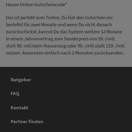
Hause Online-Gutscheincode*
Das ist perfekt zum Testen, Du löst den Gutschein ein
bestellst für zwei Monate und wenn Du nicht danach
zurückschickst, kannst Du das System weitere 12 Monate
in einem Jahresvertrag zum Sonderpreis von 59.-/mtl.
statt 99.-mtl.beim Nassanzug oder 99.-/mtl.statt 119.-/mtl.
nutzen. Ansonsten einfach nach 2 Monaten zurücksenden.
Ratgeber
FAQ
Kontakt
Partner finden