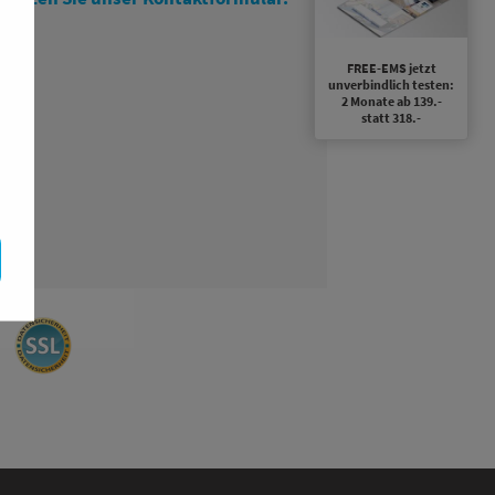
FREE-EMS jetzt
unverbindlich testen:
2 Monate ab 139.-
statt 318.-