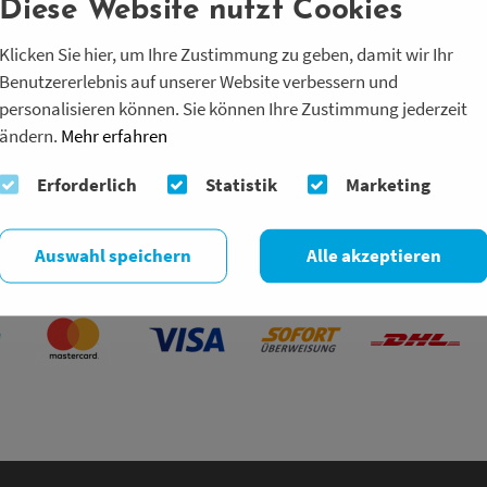
PayPal
Diese Website nutzt Cookies
Kreditkarte
Klicken Sie hier, um Ihre Zustimmung zu geben, damit wir Ihr
wert
Sofort Überweisung (nicht für
Benutzererlebnis auf unserer Website verbessern und
Mietpakete)
personalisieren können. Sie können Ihre Zustimmung jederzeit
ändern.
Mehr erfahren
SEPA-Lastschrift (nur für Mietpakete)
Die Abwicklung erfolgt über unseren
Erforderlich
Statistik
Marketing
Zahlungsanbieter CrefoPay
Auswahl speichern
Alle akzeptieren