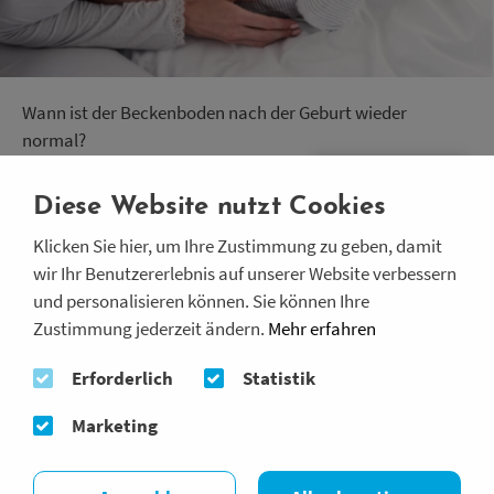
Wann ist der Beckenboden nach der Geburt wieder
normal?
Nach der Geburt haben viele Frauen mit einer
schwachen
Beckenbodenmuskulatur
und somit auch
Diese Website nutzt Cookies
Harninkontinenz-Problemen
zu kämpfen. Dies kann
Klicken Sie hier, um Ihre Zustimmung zu geben, damit
erheblich die Lebensqualität beeinträchtigen und bis hin
wir Ihr Benutzererlebnis auf unserer Website verbessern
zu
Depressionen
und
sozialem Rückzug
führen. Deshalb
FREE-EMS jetzt
ist es besonders wichtig, nach der Geburt den
und personalisieren können. Sie können Ihre
unverbindlich testen:
Beckenboden zu trainieren. So kannst Du die kleinen
Zustimmung jederzeit ändern.
Mehr erfahren
2 Monate ab 139.-
statt 318.-
Nachwirkungen einer S
Erforderlich
Statistik
Marketing
Artikel lesen