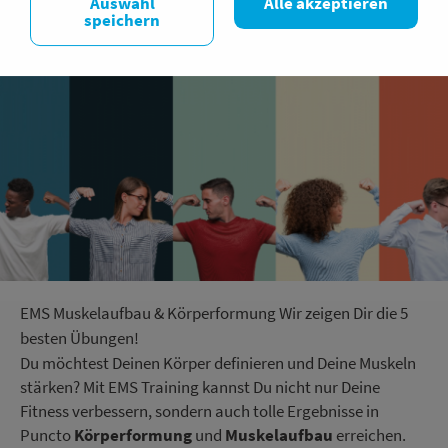
Auswahl
Alle akzeptieren
speichern
EMS Muskelaufbau & Körperformung Wir zeigen Dir die 5
besten Übungen!
Du möchtest Deinen Körper definieren und Deine Muskeln
stärken? Mit EMS Training kannst Du nicht nur Deine
Fitness verbessern, sondern auch tolle Ergebnisse in
Puncto
Körperformung
und
Muskelaufbau
erreichen.