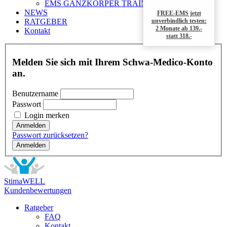
EMS GANZKÖRPER TRAINING
NEWS
FREE-EMS jetzt
unverbindlich testen:
RATGEBER
2 Monate ab 139.-
Kontakt
statt 318.-
Melden Sie sich mit Ihrem Schwa-Medico-Konto
an.
Benutzername
Passwort
Login merken
Passwort zurücksetzen?
Anmelden
StimaWELL
Kunden­bewertungen
Ratgeber
FAQ
Kontakt