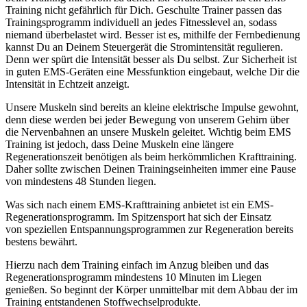
Training nicht gefährlich für Dich. Geschulte Trainer passen das
Trainingsprogramm individuell an jedes Fitnesslevel an, sodass
niemand überbelastet wird. Besser ist es, mithilfe der Fernbedienung
kannst Du an Deinem Steuergerät die Stromintensität regulieren.
Denn wer spürt die Intensität besser als Du selbst. Zur Sicherheit ist
in guten EMS-Geräten eine Messfunktion eingebaut, welche Dir die
Intensität in Echtzeit anzeigt.
Unsere Muskeln sind bereits an kleine elektrische Impulse gewohnt,
denn diese werden bei jeder Bewegung von unserem Gehirn über
die Nervenbahnen an unsere Muskeln geleitet. Wichtig beim EMS
Training ist jedoch, dass Deine Muskeln eine längere
Regenerationszeit benötigen als beim herkömmlichen Krafttraining.
Daher sollte zwischen Deinen Trainingseinheiten immer eine Pause
von mindestens 48 Stunden liegen.
Was sich nach einem EMS-Krafttraining anbietet ist ein EMS-
Regenerationsprogramm. Im Spitzensport hat sich der Einsatz
von speziellen Entspannungsprogrammen zur Regeneration bereits
bestens bewährt.
Hierzu nach dem Training einfach im Anzug bleiben und das
Regenerationsprogramm mindestens 10 Minuten im Liegen
genießen. So beginnt der Körper unmittelbar mit dem Abbau der im
Training entstandenen Stoffwechselprodukte.