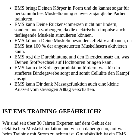
EMS bringt Deinen Körper in Form und du kannst sogar für
herkömmliches Muskeltraining schwer zugängliche Partien
trainieren.
EMS kann Deine Rückenschmerzen nicht nur lindern,
sondern auch vorbeugen, da die elektrischen Impulse auch
tiefliegende Muskeln stimulieren können.
EMS können Deine Muskeln besonders effektiv aufbauen, da
EMS fast 100 % der angesteuerten Muskelfasern aktivieren
kann.
EMS regt die Durchblutung und den Energieumsatz an, was
Deinen Stoffwechsel auf Hochtouren bringen kann.
EMS kann die Kollagenproduktion fördern, was für ein
strafferes Bindegewebe sorgt und somit Cellulite den Kampf
ansagt
EMS kann Dir dank Massagefunktion auch eine kleine
Auszeit vom stressigen Alltag verschaffen.
IST EMS TRAINING GEFÄHRLICH?
Wir sind seit über 30 Jahren Experten auf dem Gebiet der
elektrischen Muskelstimulation und wissen daher genau, auf was
beim Training mit Strom zu achten ist. Grundsätzlich ist ein EMS