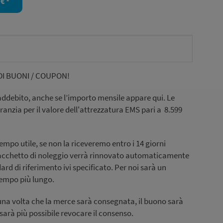
DI BUONI / COUPON!
addebito, anche se l’importo mensile appare qui. Le
nzia per il valore dell'attrezzatura EMS pari a 8.599
tempo utile, se non la riceveremo entro i 14 giorni
 pacchetto di noleggio verrà rinnovato automaticamente
ard di riferimento ivi specificato. Per noi sarà un
tempo più lungo.
una volta che la merce sarà consegnata, il buono sarà
 sarà più possibile revocare il consenso.