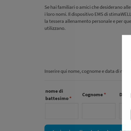
Se hai familiari o amici che desiderano all
i loro nomi. Il dispositivo EMS di stimaWE
la tessera allenamento personale e per ques
utilizzano.
Inserire qui nome, cognome e data di nascit
nome di
Cognome
Data 
battesimo
nome di battesimo
Cognome
Data 