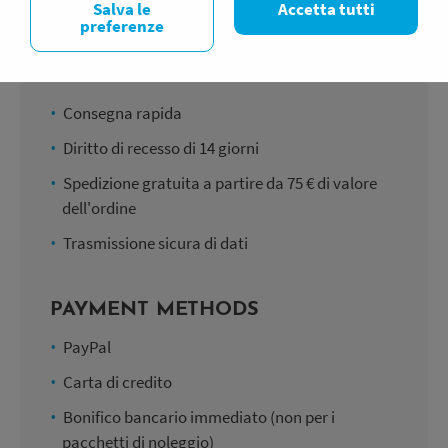
Salva le
Accetta tutti
preferenze
SHOP SAFELY & EASILY
Consegna rapida
Diritto di recesso di 14 giorni
Spedizione gratuita a partire da 75 € di valore
dell'ordine
Trasmissione sicura di dati
PAYMENT METHODS
PayPal
Carta di credito
Bonifico bancario immediato (non per i
pacchetti di noleggio)