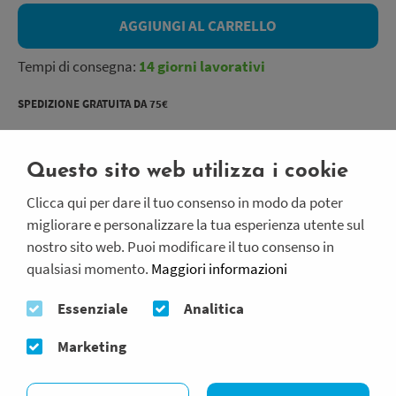
AGGIUNGI AL CARRELLO
Tempi di consegna:
14 giorni lavorativi
SPEDIZIONE GRATUITA DA 75€
Descrizione del prodotto
Questo sito web utilizza i cookie
Clicca qui per dare il tuo consenso in modo da poter
Cavo di collegamento lungh. 40 cm (2 pezzi) per braccia e
migliorare e personalizzare la tua esperienza utente sul
cosce
nostro sito web. Puoi modificare il tuo consenso in
qualsiasi momento.
Maggiori informazioni
Cavo di collegamento lungh. 60 cm (2 pezzi) per
avambracci e gambe
Essenziale
Analitica
Cavo di collegamento lungh. 80 cm (2 pezzi) per braccia e
gambe per persone alte
Marketing