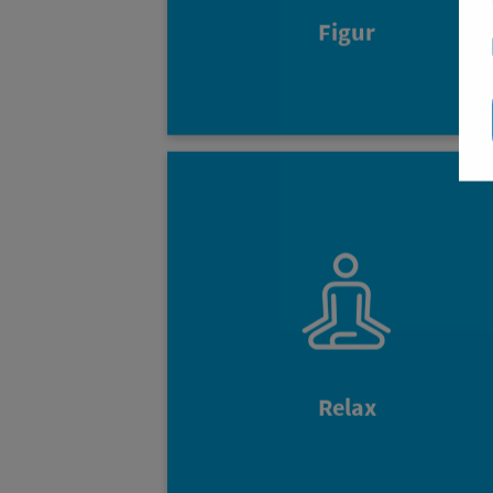
Figur
Im Spitzensport wird die elektrisch
Muskelstimulation seit Jahren zu
Regeneration eingesetzt. Da
StimaWELL® EMS System sollte nac
dem Training zur Entspannun
genutzt werden. Mi
den entsprechenden Programmen zu
Erholung oder Massage sorg
Relax
StimaWELL® EMS für das perfekt
Entspannungsgefühl und fördert di
Regeneration nach dem Training