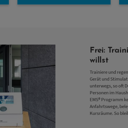
Frei: Trai
willst
Trainiere und rege
Gerät und Stimulat
unterwegs, so oft D
Personen im Haushal
EMS® Programm ken
Anfahrtswege, bele
Kursräume. So bleib