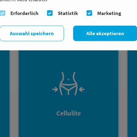
Muskeln
Erforderlich
Statistik
Marketing
Auswahl speichern
Alle akzeptieren
e
EMS Training unterstützt Dich dabei in
r
Form zu kommen oder in Form zu
s
bleiben. Das Training sorgt für ein
h
straffes Bindegewebe und bekämpft
g
so Cellulite. Bei diesem Programm
t
wird ein spezieller Strom erzeugt der
r
vermehrt die Produktion von Kollagen
t
anregt und die Fettpölsterchen an
Cellulite
e
Oberschenkel und Hüfte werden
e
effektiv bekämpft .
.