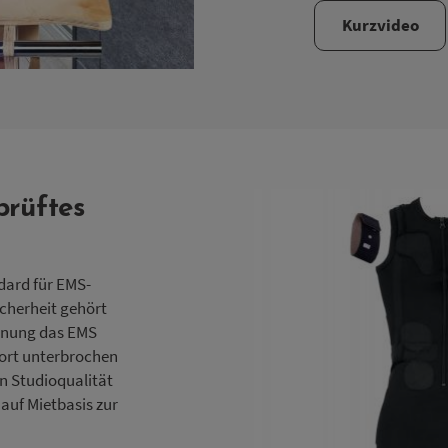
Kurzvideo
prüftes
dard für EMS-
cherheit gehört
ienung das EMS
fort unterbrochen
n Studioqualität
 auf Mietbasis zur