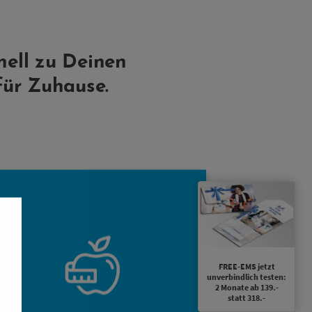
nell zu Deinen
für Zuhause.
Das EMS Training regt auch die
Durchblutung der Haut an, der
Energieumsatz wird langfristig
gesteigert. Positive Effekte: Gewicht
und Fett werden reduziert und der
FREE-EMS jetzt
unverbindlich testen:
Stoffwechsel wird angeregt. Bereits
2 Monate ab 139.-
nach kurzer Zeit sinkt Dein
statt 318.-