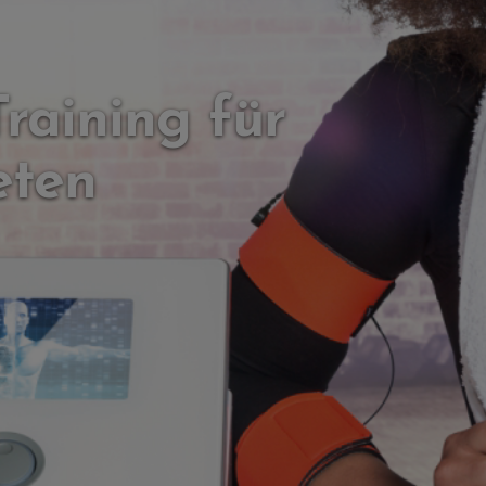
aining für
eten