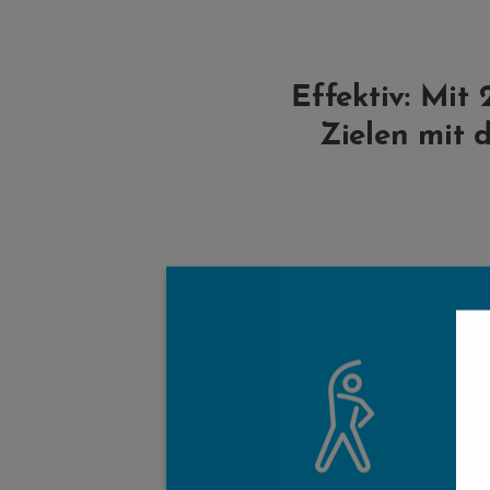
Effektiv: Mit
Zielen mit 
StimaWELL® EMS bringt Deinen Körpe
auf die Überholspur. In kurzer Zei
erreichst Du eine nachhaltig
Figurformung. Sogar an schwe
zugänglichen Partien wie der Taill
haben wir Elektroden platziert