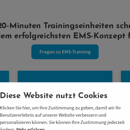
 20-Minuten Trainingseinheiten sch
dem erfolgreichsten EMS-Konzept 
Fragen zu EMS-Training
r
Die frei einstellbaren „bioelektrischen“
t
Impulse von StimaWELL® EMS bringen
Diese Website nutzt Cookies
e
Deinen ganzen Körper in Form. Durch
r
gleichzeitige Beanspruchung aller
Klicken Sie hier, um Ihre Zustimmung zu geben, damit wir Ihr
e
Muskelgruppen verbesserst Du in
Benutzererlebnis auf unserer Website verbessern und
.
kürzester Zeit Deine
personalisieren können. Sie können Ihre Zustimmung jederzeit
Leistungsfähigkeit enorm.
ändern.
Mehr erfahren