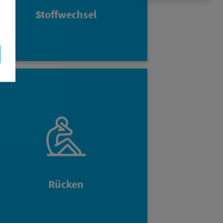
Körperfettgehalt entscheidend.
Stoffwechsel
Vom StimaWELL® EMS-Training
profitiert insbesondere eine schwache
Rückenmuskulatur. Sowohl im
oberen, im mittleren als auch im
unteren Rückenbereich sind
Elektroden angebracht, die den Strom
direkt in die tiefliegenden Muskeln im
Rücken leiten.
Rücken