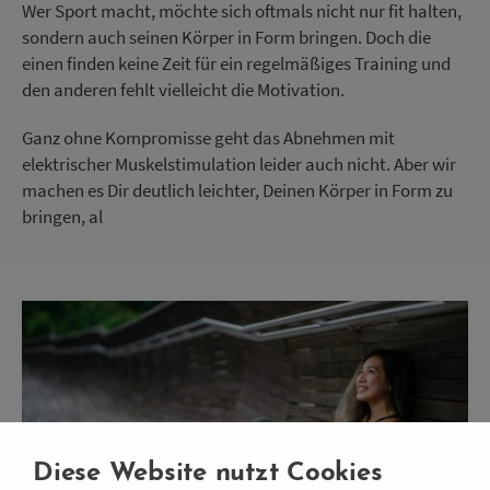
Wer Sport macht, möchte sich oftmals nicht nur fit halten,
sondern auch seinen Körper in Form bringen. Doch die
einen finden keine Zeit für ein regelmäßiges Training und
den anderen fehlt vielleicht die Motivation.
Ganz ohne Kompromisse geht das Abnehmen mit
elektrischer Muskelstimulation leider auch nicht. Aber wir
machen es Dir deutlich leichter, Deinen Körper in Form zu
bringen, al
Diese Website nutzt Cookies