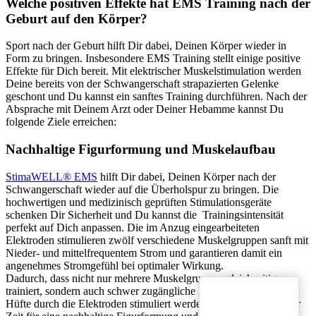
Welche positiven Effekte hat EMS Training nach der
Geburt auf den Körper?
Sport nach der Geburt hilft Dir dabei, Deinen Körper wieder in
Form zu bringen. Insbesondere EMS Training stellt einige positive
Effekte für Dich bereit. Mit elektrischer Muskelstimulation werden
Deine bereits von der Schwangerschaft strapazierten Gelenke
geschont und Du kannst ein sanftes Training durchführen. Nach der
Absprache mit Deinem Arzt oder Deiner Hebamme kannst Du
folgende Ziele erreichen:
Nachhaltige Figurformung und Muskelaufbau
StimaWELL® EMS
hilft Dir dabei, Deinen Körper nach der
Schwangerschaft wieder auf die Überholspur zu bringen. Die
hochwertigen und medizinisch geprüften Stimulationsgeräte
schenken Dir Sicherheit und Du kannst die Trainingsintensität
perfekt auf Dich anpassen. Die im Anzug eingearbeiteten
Elektroden stimulieren zwölf verschiedene Muskelgruppen sanft mit
Nieder- und mittelfrequentem Strom und garantieren damit ein
angenehmes Stromgefühl bei optimaler Wirkung.
Dadurch, dass nicht nur mehrere Muskelgruppen gleichzeitig
trainiert, sondern auch schwer zugängliche Partien wie Taille und
Hüfte durch die Elektroden stimuliert werden, kannst Du in kurzer