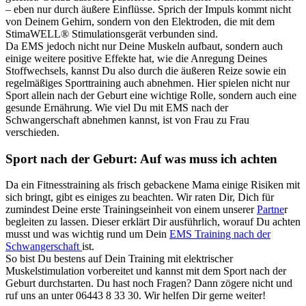
– eben nur durch äußere Einflüsse. Sprich der Impuls kommt nicht
von Deinem Gehirn, sondern von den Elektroden, die mit dem
StimaWELL® Stimulationsgerät verbunden sind.
Da EMS jedoch nicht nur Deine Muskeln aufbaut, sondern auch
einige weitere positive Effekte hat, wie die Anregung Deines
Stoffwechsels, kannst Du also durch die äußeren Reize sowie ein
regelmäßiges Sporttraining auch abnehmen. Hier spielen nicht nur
Sport allein nach der Geburt eine wichtige Rolle, sondern auch eine
gesunde Ernährung. Wie viel Du mit EMS nach der
Schwangerschaft abnehmen kannst, ist von Frau zu Frau
verschieden.
Sport nach der Geburt: Auf was muss ich achten
Da ein Fitnesstraining als frisch gebackene Mama einige Risiken mit
sich bringt, gibt es einiges zu beachten. Wir raten Dir, Dich für
zumindest Deine erste Trainingseinheit von einem unserer
Partne
r
begleiten zu lassen. Dieser erklärt Dir ausführlich, worauf Du achten
musst und was wichtig rund um Dein
EMS Training nach der
Schwangerschaft
ist.
So bist Du bestens auf Dein Training mit elektrischer
Muskelstimulation vorbereitet und kannst mit dem Sport nach der
Geburt durchstarten. Du hast noch Fragen? Dann zögere nicht und
ruf uns an unter 06443 8 33 30. Wir helfen Dir gerne weiter!