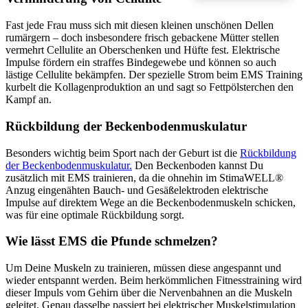
Fast jede Frau muss sich mit diesen kleinen unschönen Dellen
rumärgern – doch insbesondere frisch gebackene Mütter stellen
vermehrt Cellulite an Oberschenken und Hüfte fest. Elektrische
Impulse fördern ein straffes Bindegewebe und können so auch
lästige Cellulite bekämpfen. Der spezielle Strom beim EMS Training
kurbelt die Kollagenproduktion an und sagt so Fettpölsterchen den
Kampf an.
Rückbildung der Beckenbodenmuskulatur
Besonders wichtig beim Sport nach der Geburt ist die
Rückbildung
der Beckenbodenmuskulatur.
Den Beckenboden kannst Du
zusätzlich mit EMS trainieren, da die ohnehin im StimaWELL®
Anzug eingenähten Bauch- und Gesäßelektroden elektrische
Impulse auf direktem Wege an die Beckenbodenmuskeln schicken,
was für eine optimale Rückbildung sorgt.
Wie lässt EMS die Pfunde schmelzen?
Um Deine Muskeln zu trainieren, müssen diese angespannt und
wieder entspannt werden. Beim herkömmlichen Fitnesstraining wird
dieser Impuls vom Gehirn über die Nervenbahnen an die Muskeln
geleitet. Genau dasselbe passiert bei elektrischer Muskelstimulation