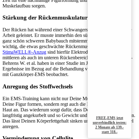
Zeit für eine nachhaltige Figurformung und einen tollen
Muskelaufbau sorgen.
Stärkung der Rückenmuskulatur
Der Rücken hat während einer Schwangerschaft ebenfalls enorme
Arbeit geleistet. Er musste immerhin den süßen, aber doch auch
ganz schön schweren Babybauch mitstemmen. Deshalb ist es
wichtig, die etwas geschwächte Rückenmuskulatur zu stärken. Im
StimaWELL®-Anzug
sind hierfür Elektroden sowohl im oberen,
mittleren als auch im unteren Rückenbereich angebracht. Boeckh-
Behrens W. et al. haben in einer Studie im Jahr 2002 sehr gute
Ergebnisse im Bezug auf die Behandlung von Rückenschmerzen
mit Ganzkörper-EMS beobachtet.
Anregung des Stoffwechsels
Ein EMS-Training kann nicht nur Deine Muskeln aufbauen und
Deine Figur formen, sondern regt auch die Durchblutung Deiner
Haut an. Das wiederum sorgt dafür, dass Dein Energieumsatz
langfristig angekurbelt und so Gewicht und Fett vermindert werden.
FREE-EMS jetzt
Das lässt Deinen Körperfettgehalt sinken und Deinen Stoffwechsel
unverbindlich testen:
anregen.
2 Monate ab 139.-
statt 318.-
Verminderung von Cellulite