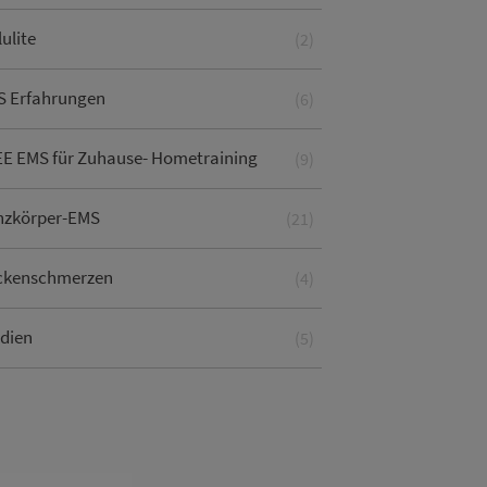
lulite
(2)
S Erfahrungen
(6)
E EMS für Zuhause- Hometraining
(9)
nzkörper-EMS
(21)
ckenschmerzen
(4)
dien
(5)