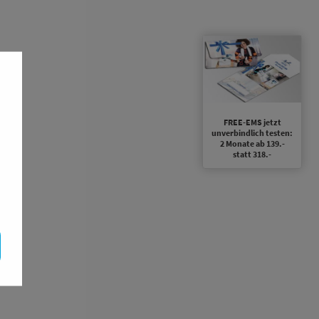
FREE-EMS jetzt
unverbindlich testen:
2 Monate ab 139.-
statt 318.-