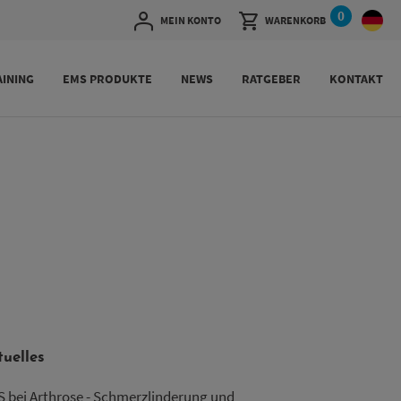
0
MEIN KONTO
WARENKORB
INING
EMS PRODUKTE
NEWS
RATGEBER
KONTAKT
tuelles
 bei Arthrose - Schmerzlinderung und