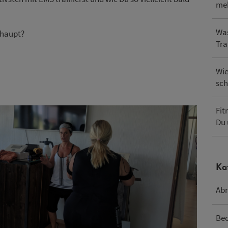
me
Was
rhaupt?
Tra
Wie
sch
Fit
Du 
Ka
Ab
Be