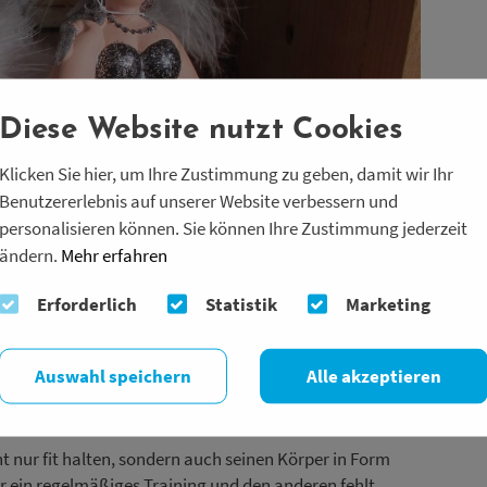
Diese Website nutzt Cookies
Klicken Sie hier, um Ihre Zustimmung zu geben, damit wir Ihr
Benutzererlebnis auf unserer Website verbessern und
personalisieren können. Sie können Ihre Zustimmung jederzeit
ändern.
Mehr erfahren
Erforderlich
Statistik
Marketing
ungen beim Abnehmen -
nd gesunde Ernährung lassen
Auswahl speichern
Alle akzeptieren
 nur fit halten, sondern auch seinen Körper in Form
für ein regelmäßiges Training und den anderen fehlt