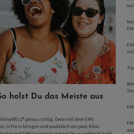
ver
Neu
EM
Ele
sic
Tra
Wie
Sto
o holst Du das Meiste aus
EMS
StimaWELL® genau richtig. Denn mit dem EMS
EMS
en, in Form bringen und zusätzlich ein paar Kilos
aus
tivsten mit EMS trainierst und wie Du so vielleicht bald